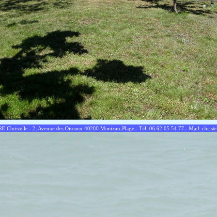
ristelle - 2, Avenue des Oiseaux 40200 Mimizan-Plage - Tél: 06.62.05.54.77 - Mail: christe