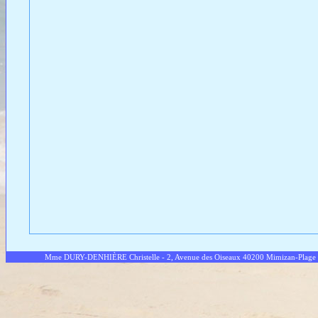
Mme DURY-DENHIÈRE Christelle - 2, Avenue des Oiseaux 40200 Mimizan-Plage - T